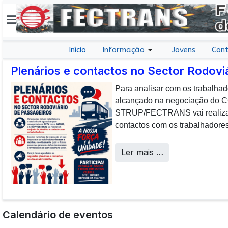
Início
Informação
Jovens
Cont
Plenários e contactos no Sector Rodovi
Para analisar com os trabalhad
E não posso […] deixar de da
alcançado na negociação do
aos colaboradores da CP que, 
STRUP/FECTRANS vai realizar 
sucesso os desafios operacion
contactos com os trabalhadores
a uma frota tão envelhecida.
Call Centers
Ler mais …
Calendário de eventos