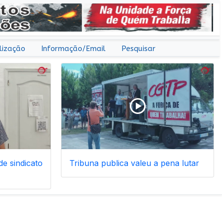
lização
Informação/Email
Pesquisar
e sindicato
Tribuna publica valeu a pena lutar