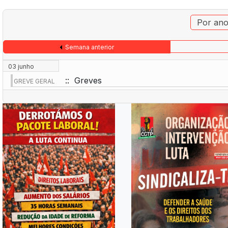
Por an
Semana anterior
03 junho
:: Greves
GREVE GERAL