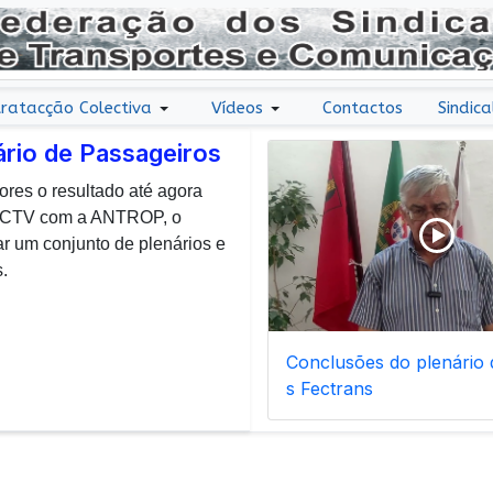
ratacção Colectiva
Vídeos
Contactos
Sindica
ário de Passageiros
ores o resultado até agora
r uma nota de agradecimento
 CCTV com a ANTROP, o
todos os dias, enfrentam com
um conjunto de plenários e
ais de manutenção inerentes
.
Conclusões do plenário d
s Fectrans