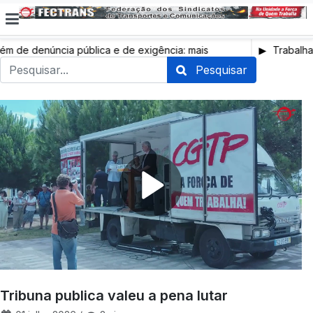
de denúncia pública e de exigência: mais
Trabalhad
úde, mais condições de trabalho e mais SNS
Pesquisar
Tribuna publica valeu a pena lutar