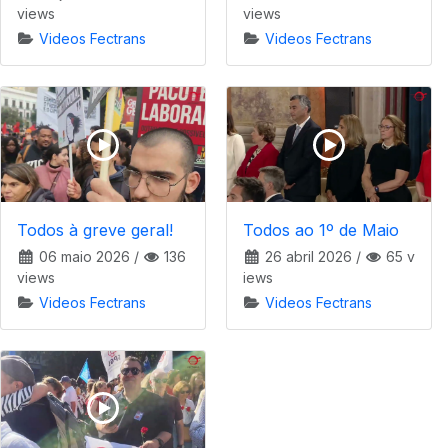
views
views
Videos Fectrans
Videos Fectrans
Todos à greve geral!
Todos ao 1º de Maio
06 maio 2026
/
136
26 abril 2026
/
65 v
views
iews
Videos Fectrans
Videos Fectrans