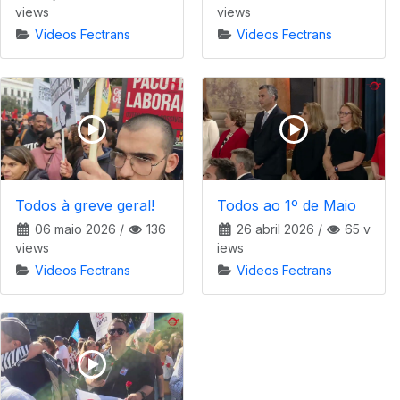
views
views
Videos Fectrans
Videos Fectrans
Todos à greve geral!
Todos ao 1º de Maio
06 maio 2026
/
136
26 abril 2026
/
65 v
views
iews
Videos Fectrans
Videos Fectrans