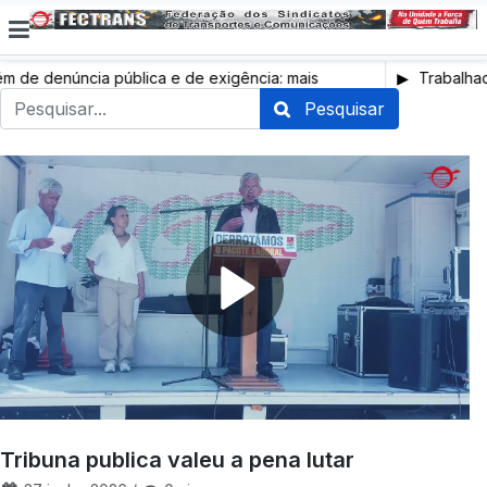
e denúncia pública e de exigência: mais
Trabalhado
de, mais condições de trabalho e mais SNS
Pesquisar
Tribuna publica valeu a pena lutar