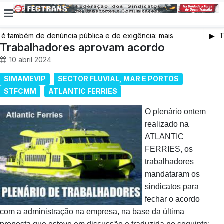
também de denúncia pública e de exigência: mais
Tr
s de saúde, mais condições de trabalho e mais SNS
Trabalhadores aprovam acordo
10 abril 2024
SIMAMEVIP
SECTOR FLUVIAL, MAR E PORTOS
STFCMM
ATLANTIC FERRIES
O plenário ontem
realizado na
ATLANTIC
FERRIES, os
trabalhadores
mandataram os
sindicatos para
fechar o acordo
com a administração na empresa, na base da última