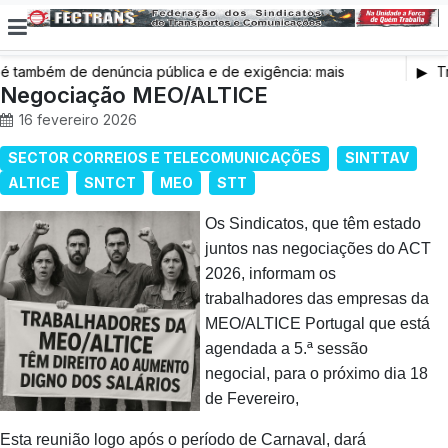
também de denúncia pública e de exigência: mais
Tr
s de saúde, mais condições de trabalho e mais SNS
Negociação MEO/ALTICE
16 fevereiro 2026
SECTOR CORREIOS E TELECOMUNICAÇÕES
SINTTAV
ALTICE
SNTCT
MEO
STT
Os Sindicatos, que têm estado
juntos nas negociações do ACT
2026, informam os
trabalhadores das empresas da
MEO/ALTICE Portugal que está
agendada a 5.ª sessão
negocial, para o próximo dia 18
de Fevereiro,
Esta reunião logo após o período de Carnaval, dará