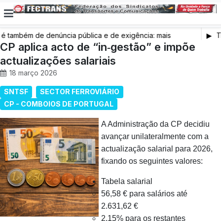
também de denúncia pública e de exigência: mais
Tr
s de saúde, mais condições de trabalho e mais SNS
CP aplica acto de “in‑gestão” e impõe
actualizações salariais
18 março 2026
SNTSF
SECTOR FERROVIÁRIO
CP - COMBOIOS DE PORTUGAL
A Administração da CP decidiu
avançar unilateralmente com a
actualização salarial para 2026,
fixando os seguintes valores:
Tabela salarial
56,58 € para salários até
2.631,62 €
2,15% para os restantes