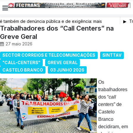
também de denúncia pública e de exigência: mais
Tr
s de saúde, mais condições de trabalho e mais SNS
Trabalhadores dos “Call Centers” na
Greve Geral
27 maio 2026
SECTOR CORREIOS E TELECOMUNICAÇÕES
SINTTAV
"CALL-CENTERS"
GREVE GERAL
CASTELO BRANCO
03 JUNHO 2026
Os
trabalhadores
dos “
call
centers
” de
Castelo
Branco
decidiram, em