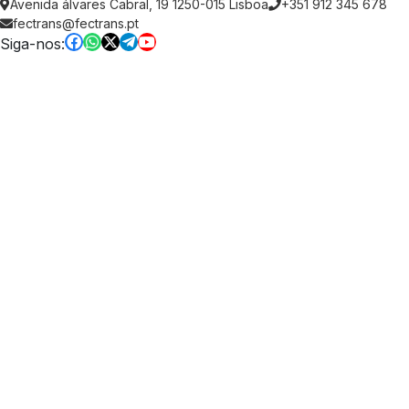
Avenida álvares Cabral, 19 1250-015 Lisboa
+351 912 345 678
fectrans@fectrans.pt
Siga-nos: