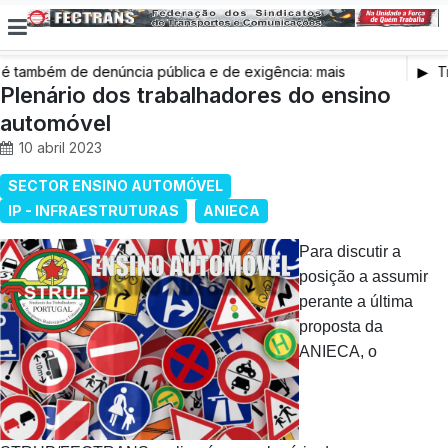
também de denúncia pública e de exigência: mais
Tr
s de saúde, mais condições de trabalho e mais SNS
Plenário dos trabalhadores do ensino
automóvel
10 abril 2023
SECTOR ENSINO AUTOMÓVEL
IP - INFRAESTRUTURAS
ANIECA
Para discutir a
posição a assumir
perante a última
proposta da
ANIECA, o