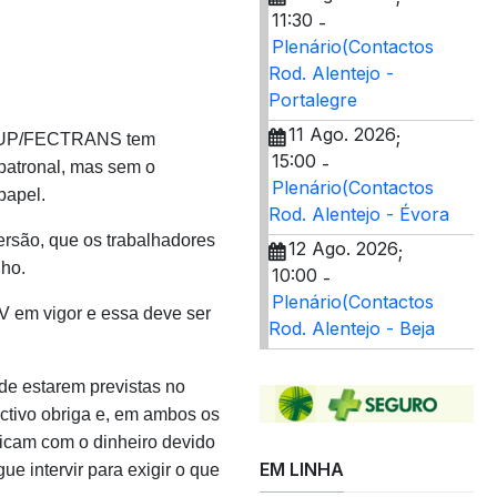
11:30
-
Plenário(Contactos
Rod. Alentejo -
Portalegre
11 Ago. 2026
;
 STRUP/FECTRANS tem
15:00
-
 patronal, mas sem o
Plenário(Contactos
papel.
Rod. Alentejo - Évora
ersão, que os trabalhadores
12 Ago. 2026
;
lho.
10:00
-
Plenário(Contactos
V em vigor e essa deve ser
Rod. Alentejo - Beja
de estarem previstas no
ectivo obriga e, em ambos os
icam com o dinheiro devido
EM LINHA
e intervir para exigir o que