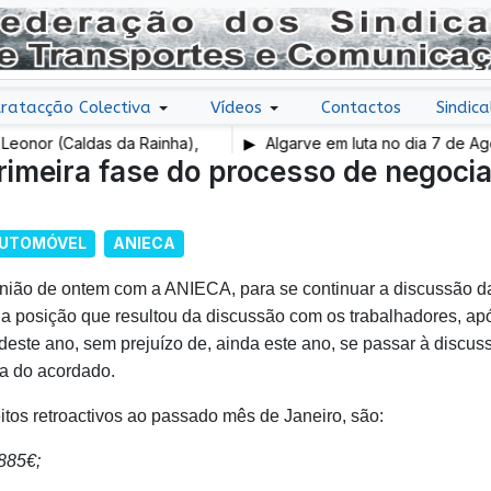
ratacção Colectiva
Vídeos
Contactos
Sindica
or (Caldas da Rainha),
Algarve em luta no dia 7 de Agosto
imeira fase do processo de negoci
AUTOMÓVEL
ANIECA
nião de ontem com a ANIECA, para se continuar a discussão da 
 posição que resultou da discussão com os trabalhadores, ap
este ano, sem prejuízo de, ainda este ano, se passar à discus
ra do acordado.
itos retroactivos ao passado mês de Janeiro, são:
 885€;