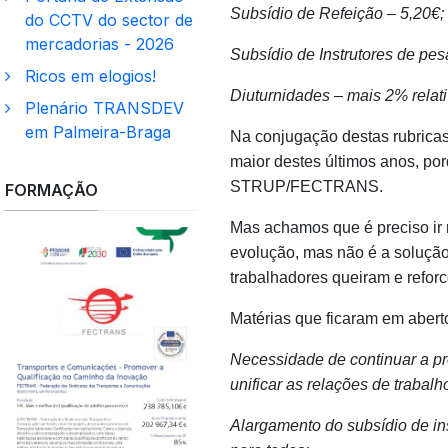
Subsídio de Refeição – 5,20€;
do CCTV do sector de
mercadorias - 2026
Subsídio de Instrutores de pe
Ricos em elogios!
Diuturnidades – mais 2% relati
Plenário TRANSDEV
em Palmeira-Braga
Na conjugação destas rubrica
maior destes últimos anos, por
STRUP/FECTRANS.
FORMAÇÃO
Mas achamos que é preciso ir m
evolução, mas não é a solução.
trabalhadores queiram e reforc
Matérias que ficaram em abert
Necessidade de continuar a pr
unificar as relações de trabal
Alargamento do subsídio de in