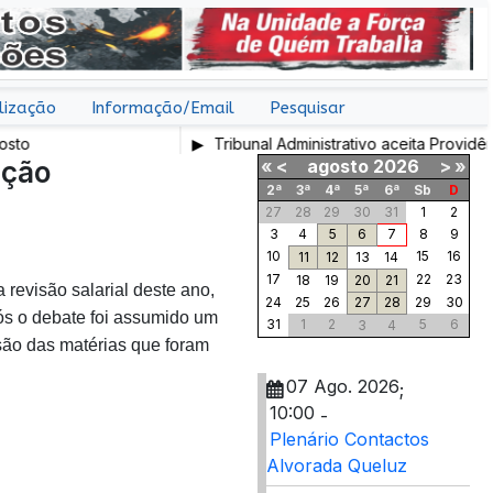
lização
Informação/Email
Pesquisar
Tribunal Administrativo aceita Providência
ação
«
<
agosto
2026
>
»
2ª
3ª
4ª
5ª
6ª
Sb
D
27
28
29
30
31
1
2
3
4
5
6
7
8
9
10
15
16
11
12
13
14
17
22
23
18
19
20
21
revisão salarial deste ano,
24
25
26
27
28
29
30
ós o debate foi assumido um
31
1
2
5
6
3
4
são das matérias que foram
07 Ago. 2026
;
10:00
-
Plenário Contactos
Alvorada Queluz