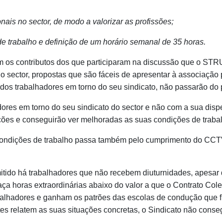
onais no sector, de modo a valorizar as profissões;
 trabalho e definição de um horário semanal de 35 horas.
om os contributos dos que participaram na discussão que o
o sector, propostas que são fáceis de apresentar à associação
 dos trabalhadores em torno do seu sindicato, não passarão do 
ores em torno do seu sindicato do sector e não com a sua disp
ações e conseguirão ver melhoradas as suas condições de traba
 condições de trabalho passa também pelo cumprimento do CCT
mitido há trabalhadores que não recebem diuturnidades, apesar 
ça horas extraordinárias abaixo do valor a que o Contrato Col
balhadores e ganham os patrões das escolas de condução que f
s relatem as suas situações concretas, o Sindicato não consegu