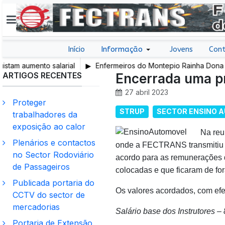
Início
Informação
Jovens
Cont
 aumento salarial
Enfermeiros do Montepio Rainha Dona Leon
ARTIGOS RECENTES
em Greve
Encerrada uma pr
27 abril 2023
Proteger
STRUP
SECTOR ENSINO 
trabalhadores da
exposição ao calor
Na reu
Plenários e contactos
onde a FECTRANS transmitiu a
no Sector Rodoviário
acordo para as remunerações d
de Passageiros
colocadas e que ficaram de fo
Publicada portaria do
Os valores acordados, com efe
CCTV do sector de
mercadorias
Salário base dos Instrutores –
Portaria de Extensão