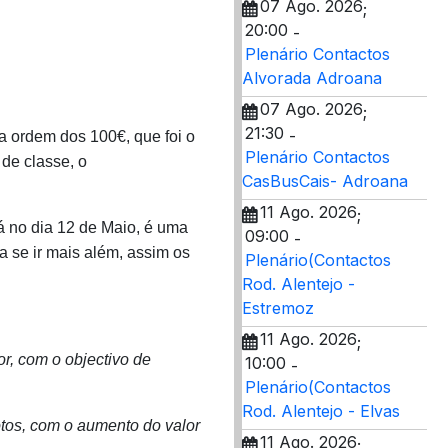
07 Ago. 2026
;
20:00
-
Plenário Contactos
Alvorada Adroana
07 Ago. 2026
;
21:30
-
 ordem dos 100€, que foi o
Plenário Contactos
 de classe, o
CasBusCais- Adroana
11 Ago. 2026
;
á no dia 12 de Maio, é uma
09:00
-
a se ir mais além, assim os
Plenário(Contactos
Rod. Alentejo -
Estremoz
11 Ago. 2026
;
r, com o objectivo de
10:00
-
Plenário(Contactos
Rod. Alentejo - Elvas
otos, com o aumento do valor
11 Ago. 2026
;