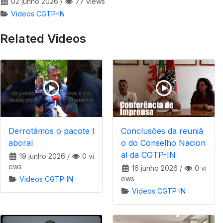
02 junho 2026
/
77 views
Videos CGTP-IN
Related Videos
Derrotámos o pacote l
Conclusões da reuniã
aboral
o do Conselho Nacion
al da CGTP-IN
19 junho 2026
/
0 vi
ews
16 junho 2026
/
0 vi
ews
Videos CGTP-IN
Videos CGTP-IN