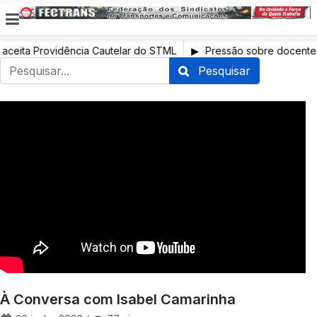
 aceita Providência Cautelar do STML
Pressão sobre docentes p
exige intervenção da IGEC
Pesquisar
À Conversa com Isabel Camarinha