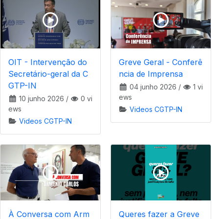
OIT - Intervenção do
Greve Geral - Conferê
Secretário-geral da C
ncia de Imprensa
GTP-IN
04 junho 2026
/
1 vi
ews
10 junho 2026
/
0 vi
ews
Videos CGTP-IN
Videos CGTP-IN
À Conversa com Arm
Queres fazer a Greve