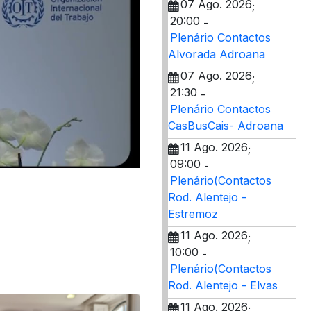
07 Ago. 2026
;
20:00
-
Plenário Contactos
Alvorada Adroana
07 Ago. 2026
;
21:30
-
Plenário Contactos
CasBusCais- Adroana
11 Ago. 2026
;
09:00
-
Plenário(Contactos
Rod. Alentejo -
Estremoz
11 Ago. 2026
;
10:00
-
Plenário(Contactos
Rod. Alentejo - Elvas
11 Ago. 2026
;