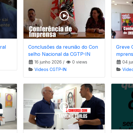
ral
Conclusões da reunião do Con
Greve G
selho Nacional da CGTP-IN
mpren
16 junho 2026
/
0 views
04 ju
Videos CGTP-IN
Vide