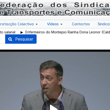
ratacção Colectiva
Vídeos
Contactos
Sindica
ial
Enfermeiros do Montepio Rainha Dona Leonor (Caldas da 
em Greve
Pesquisar