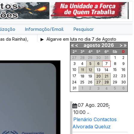
lização
Informação/Email
Pesquisar
Rainha),
Algarve em luta no dia 7 de Agosto
«
<
agosto
2026
>
»
2ª
3ª
4ª
5ª
6ª
Sb
D
27
28
29
30
31
1
2
3
4
5
6
7
8
9
10
15
16
11
12
13
14
17
22
23
18
19
20
21
24
25
26
27
28
29
30
31
1
2
5
6
3
4
07 Ago. 2026
;
10:00
-
Plenário Contactos
Alvorada Queluz