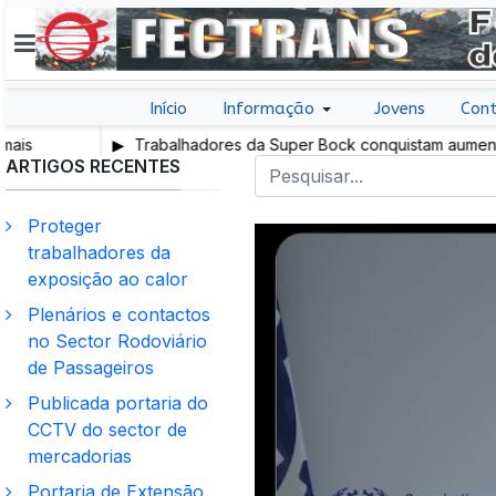
Início
Informação
Jovens
Cont
Trabalhadores da Super Bock conquistam aumento salar
ARTIGOS RECENTES
Proteger
trabalhadores da
exposição ao calor
Plenários e contactos
no Sector Rodoviário
de Passageiros
Publicada portaria do
CCTV do sector de
mercadorias
Portaria de Extensão