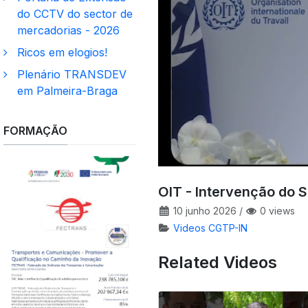
do CCTV do sector de
mercadorias - 2026
Ricos em elogios!
Plenário TRANSDEV
em Palmeira-Braga
FORMAÇÃO
OIT - Intervenção do 
10 junho 2026
/
0 views
Videos CGTP-IN
Related Videos