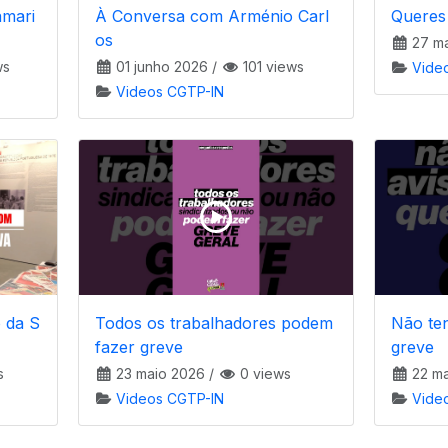
amari
À Conversa com Arménio Carl
Queres 
os
27 ma
ws
01 junho 2026
/
101 views
Vide
Videos CGTP-IN
 da S
Todos os trabalhadores podem
Não ten
fazer greve
greve
s
23 maio 2026
/
0 views
22 ma
Videos CGTP-IN
Vide