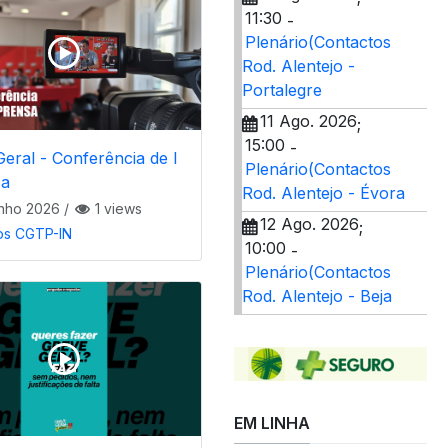
11:30
-
Plenário(Contactos
Rod. Alentejo -
Portalegre
11 Ago. 2026
;
15:00
-
eral - Conferência de I
Plenário(Contactos
sa
Rod. Alentejo - Évora
nho 2026
/
1 views
12 Ago. 2026
;
os CGTP-IN
10:00
-
Plenário(Contactos
Rod. Alentejo - Beja
EM LINHA