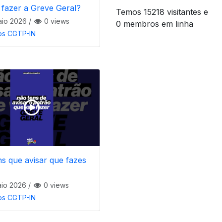
fazer a Greve Geral?
Temos 15218 visitantes e
io 2026
/
0 views
0 membros em linha
os CGTP-IN
s que avisar que fazes
io 2026
/
0 views
os CGTP-IN