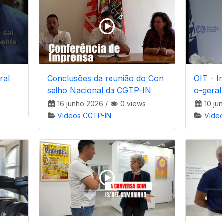
ral
Conclusões da reunião do Con
OIT - I
selho Nacional da CGTP-IN
o-gera
16 junho 2026
/
0 views
10 ju
Videos CGTP-IN
Vide