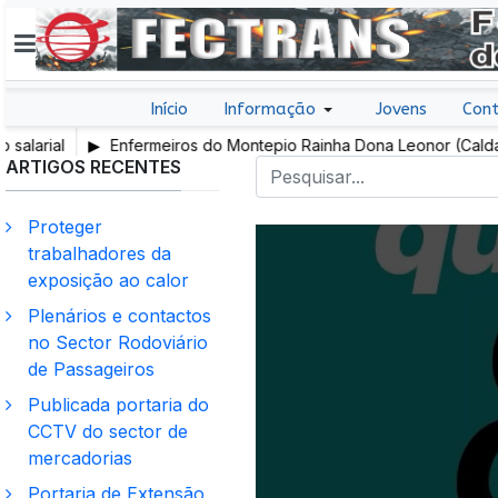
Início
Informação
Jovens
Cont
ial
Enfermeiros do Montepio Rainha Dona Leonor (Caldas da R
ARTIGOS RECENTES
em Greve
Proteger
trabalhadores da
exposição ao calor
Plenários e contactos
no Sector Rodoviário
de Passageiros
Publicada portaria do
CCTV do sector de
mercadorias
Portaria de Extensão