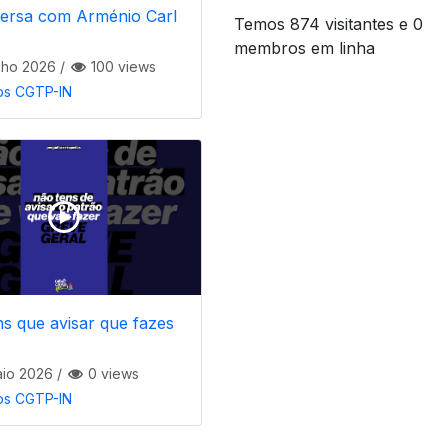
ersa com Arménio Carl
Temos 874 visitantes e 0
membros em linha
nho 2026
/
100 views
os CGTP-IN
s que avisar que fazes
io 2026
/
0 views
os CGTP-IN