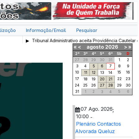
lização
Informação/Email
Pesquisar
Tribunal Administrativo aceita Providência Cautelar do ST
«
<
agosto
2026
>
»
2ª
3ª
4ª
5ª
6ª
Sb
D
27
28
29
30
31
1
2
3
4
5
6
7
8
9
10
15
16
11
12
13
14
17
22
23
18
19
20
21
24
25
26
27
28
29
30
31
1
2
5
6
3
4
07 Ago. 2026
;
10:00
-
Plenário Contactos
Alvorada Queluz