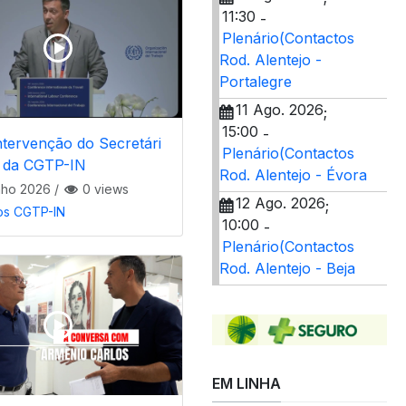
11:30
-
Plenário(Contactos
Rod. Alentejo -
Portalegre
11 Ago. 2026
;
15:00
-
ntervenção do Secretári
Plenário(Contactos
l da CGTP-IN
Rod. Alentejo - Évora
nho 2026
/
0 views
12 Ago. 2026
;
os CGTP-IN
10:00
-
Plenário(Contactos
Rod. Alentejo - Beja
EM LINHA