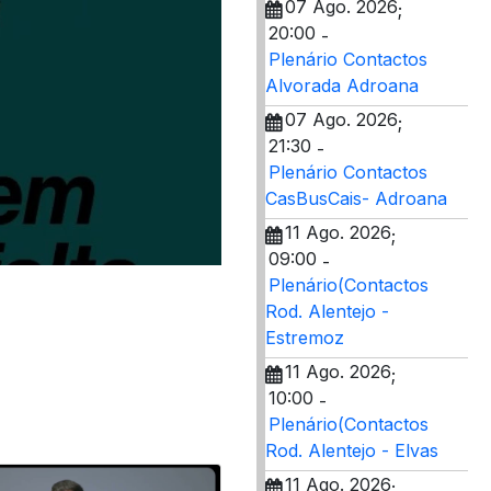
07 Ago. 2026
;
20:00
-
Plenário Contactos
Alvorada Adroana
07 Ago. 2026
;
21:30
-
Plenário Contactos
CasBusCais- Adroana
11 Ago. 2026
;
09:00
-
Plenário(Contactos
Rod. Alentejo -
Estremoz
11 Ago. 2026
;
10:00
-
Plenário(Contactos
Rod. Alentejo - Elvas
11 Ago. 2026
;