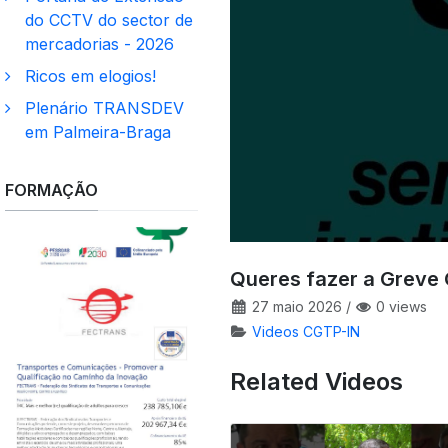
do CCTV do sector de
mercadorias - 2026
Ricos em elogios!
Plenário TRANSDEV
em Palmeira-Braga
FORMAÇÃO
Queres fazer a Greve 
27 maio 2026
/
0 views
Videos CGTP-IN
Related Videos