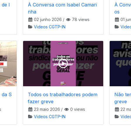
 de I
À Conversa com Isabel Camari
À Conv
nha
os
02 junho 2026
/
78 views
01 ju
Videos CGTP-IN
Vide
 da S
Todos os trabalhadores podem
Não ten
fazer greve
greve
s
23 maio 2026
/
0 views
22 ma
Videos CGTP-IN
Vide