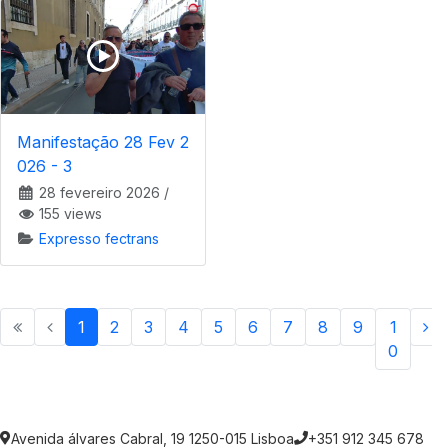
Manifestação 28 Fev 2
026 - 3
28 fevereiro 2026
/
155 views
Expresso fectrans
1
2
3
4
5
6
7
8
9
1
0
Avenida álvares Cabral, 19 1250-015 Lisboa
+351 912 345 678