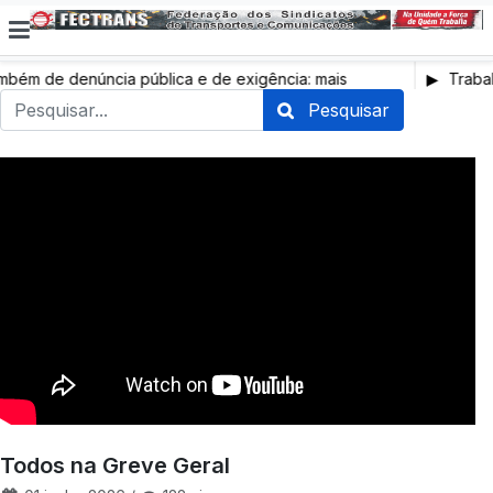
ém de denúncia pública e de exigência: mais
Trabalh
saúde, mais condições de trabalho e mais SNS
Pesquisar
Todos na Greve Geral