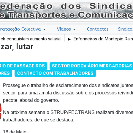
ratacção Colectiva
Vídeos
Contactos
Sindica
onquistam aumento salarial
Enfermeiros do Montepio Rainha D
zar, lutar
em Greve
IO DE PASSAGEIROS
SECTOR RODOVIÁRIO MERCADORIAS
ORES
CONTACTO COM TRABALHADORES
Prossegue o trabalho de esclarecimento dos sindicatos junto
sector, para uma ampla discussão sobre os processos reivindi
pacote laboral do governo.
Na próxima semana o STRUP/FECTRANS realizará diversos c
trabalhadores, de que se destaca:
18 de Maio