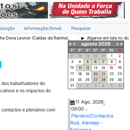
lização
Informação/Email
Pesquisar
ona Leonor (Caldas da Rainha),
Algarve em luta no dia 7 
«
<
agosto
2026
>
»
2ª
3ª
4ª
5ª
6ª
Sb
D
27
28
29
30
31
1
2
3
4
5
6
7
8
9
10
16
11
12
13
14
15
17
22
23
18
19
20
21
24
25
26
27
28
29
30
s dos trabalhadores do
31
1
2
5
6
3
4
cativos e os impactos do
11 Ago. 2026
;
09:00
-
ontactos e plenários com
Plenário(Contactos
Rod. Alentejo -
Estremoz