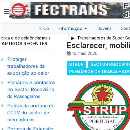
Início
Informação
Jovens
Cont
 e de exigência: mais
Trabalhadores da Super Bock c
ARTIGOS RECENTES
e trabalho e mais SNS
Esclarecer, mobili
16 maio 2026
Proteger
STRUP
SECTOR RODOVIÁR
trabalhadores da
PLENÁRIOS DE TRABALHAD
exposição ao calor
Plenários e contactos
no Sector Rodoviário
de Passageiros
Publicada portaria do
CCTV do sector de
mercadorias
Portaria de Extensão