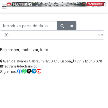
Introduza parte do título
Qtd. a exibir
Esclarecer, mobilizar, lutar
Avenida álvares Cabral, 19 1250-015 Lisboa
+351 912 345 678
fectrans@fectrans.pt
Siga-nos: