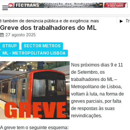
ambém de denúncia pública e de exigência: mais
Tra
 de saúde, mais condições de trabalho e mais SNS
Greve dos trabalhadores do ML
27 agosto 2025
STRUP
SECTOR METROS
ML - METROPOLITANO LISBOA
Nos próximos dias 9 e 11
de Setembro, os
trabalhadores do ML –
Metropolitano de Lisboa,
voltam à luta, na forma de
greves parciais, por falta
de respostas às suas
reivindicações.
A greve tem o seguinte esquema: