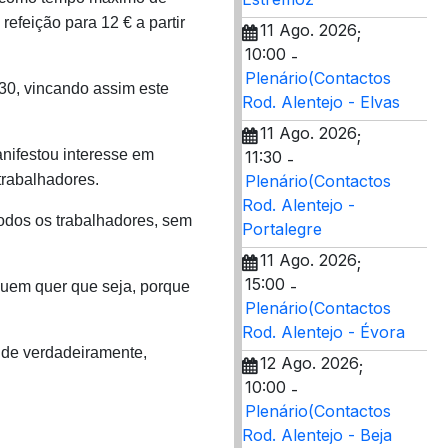
efeição para 12 € a partir
11 Ago. 2026
;
10:00
-
Plenário(Contactos
30, vincando assim este
Rod. Alentejo - Elvas
11 Ago. 2026
;
nifestou interesse em
11:30
-
trabalhadores.
Plenário(Contactos
Rod. Alentejo -
odos os trabalhadores, sem
Portalegre
11 Ago. 2026
;
15:00
-
quem quer que seja, porque
Plenário(Contactos
Rod. Alentejo - Évora
nde verdadeiramente,
12 Ago. 2026
;
10:00
-
Plenário(Contactos
Rod. Alentejo - Beja