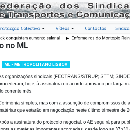
ratacção Colectiva
Vídeos
Contactos
Sindica
onquistam aumento salarial
Enfermeiros do Montepio Rainha 
do no ML
em Greve
ML - METROPOLITANO LISBOA
As organizações sindicais (FECTRANS/STRUP; STTM; SINDE
procederam, hoje, à assinatura do acordo aprovado por larga ma
do corrente mês.
Cerimónia simples, mas com a assunção de compromissos de 
matérias que estarão em negociação neste último trimestre de 2
Após a assinatura do protocolo negocial, o AE seguirá para publ
conta as matérias importantes acordadas, desde logo as 37h3