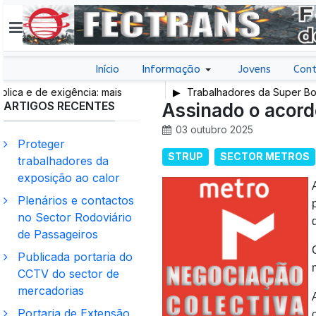
Início
Informação
Jovens
Cont
 e de exigência: mais
Trabalhadores da Super Bock c
ARTIGOS RECENTES
e trabalho e mais SNS
Assinado o acor
03 outubro 2025
Proteger
STRUP
SECTOR METROS
trabalhadores da
exposição ao calor
Plenários e contactos
no Sector Rodoviário
de Passageiros
Publicada portaria do
CCTV do sector de
mercadorias
Portaria de Extensão