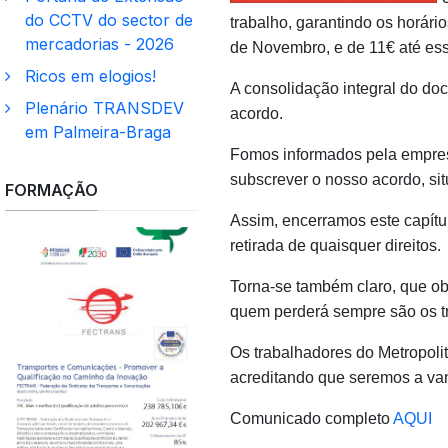
do CCTV do sector de
trabalho, garantindo os horári
mercadorias - 2026
de Novembro, e de 11€ até es
Ricos em elogios!
A consolidação integral do do
Plenário TRANSDEV
acordo.
em Palmeira-Braga
Fomos informados pela empres
subscrever o nosso acordo, si
FORMAÇÃO
Assim, encerramos este capítu
retirada de quaisquer direitos.
Torna-se também claro, que o
quem perderá sempre são os t
Os trabalhadores do Metropol
acreditando que seremos a van
Comunicado completo
AQUI