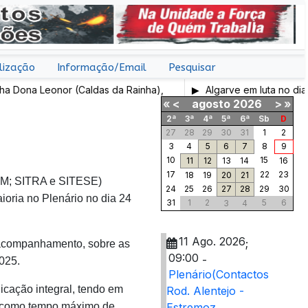
lização
Informação/Email
Pesquisar
Dona Leonor (Caldas da Rainha),
Algarve em luta no dia 7 
«
<
agosto
2026
>
»
2ª
3ª
4ª
5ª
6ª
Sb
D
27
28
29
30
31
1
2
3
4
5
6
7
8
9
10
15
11
12
13
14
16
17
22
23
18
19
20
21
M; SITRA e SITESE)
24
25
26
27
28
29
30
ioria no Plenário no dia 24
31
1
2
5
6
3
4
11 Ago. 2026
;
acompanhamento, sobre as
09:00
-
025.
Plenário(Contactos
icação integral, tendo em
Rod. Alentejo -
0 como tempo máximo de
Estremoz