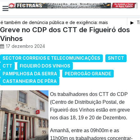
também de denúncia pública e de exigência: mais
Tr
s de saúde, mais condições de trabalho e mais SNS
Greve no CDP dos CTT de Figueiró dos
Vinhos
17 dezembro 2024
SECTOR CORREIOS E TELECOMUNICAÇÕES
SNTCT
CTT
FIGUEIRÓ DOS VINHOS
PAMPILHOSA DA SERRA
PEDROGÃO GRANDE
CASTANHEIRA DE PÊRA
Os trabalhadores dos CTT do CDP
(Centro de Distribuição Postal, de
Figueiró dos Vinhos estão em greve
nos dias 18, 19 e 20 de Dezembro.
Amanhã, entre as 09h00m e as
11h00m os trabalhadores concentrar-