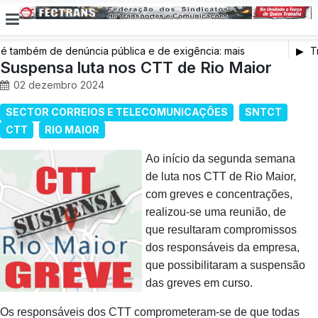
também de denúncia pública e de exigência: mais
Tr
s de saúde, mais condições de trabalho e mais SNS
Suspensa luta nos CTT de Rio Maior
02 dezembro 2024
SECTOR CORREIOS E TELECOMUNICAÇÕES
SNTCT
CTT
RIO MAIOR
Ao início da segunda semana
de luta nos CTT de Rio Maior,
com greves e concentrações,
realizou-se uma reunião, de
que resultaram compromissos
dos responsáveis da empresa,
que possibilitaram a suspensão
das greves em curso.
Os responsáveis dos CTT comprometeram-se de que todas