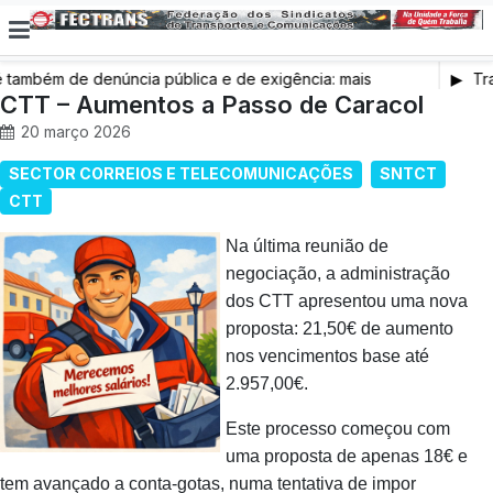
ambém de denúncia pública e de exigência: mais
Tra
 de saúde, mais condições de trabalho e mais SNS
CTT – Aumentos a Passo de Caracol
20 março 2026
SECTOR CORREIOS E TELECOMUNICAÇÕES
SNTCT
CTT
Na última reunião de
negociação, a administração
dos CTT apresentou uma nova
proposta: 21,50€ de aumento
nos vencimentos base até
2.957,00€.
Este processo começou com
uma proposta de apenas 18€ e
tem avançado a conta-gotas, numa tentativa de impor