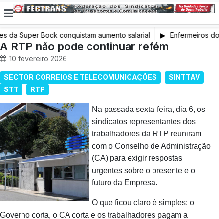
s da Super Bock conquistam aumento salarial
Enfermeiros do
A RTP não pode continuar refém
em Greve
10 fevereiro 2026
SECTOR CORREIOS E TELECOMUNICAÇÕES
SINTTAV
STT
RTP
Na passada sexta-feira, dia 6, os
sindicatos representantes dos
trabalhadores da RTP reuniram
com o Conselho de Administração
(CA) para exigir respostas
urgentes sobre o presente e o
futuro da Empresa.
O que ficou claro é simples: o
Governo corta, o CA corta e os trabalhadores pagam a