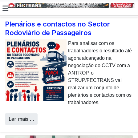
Plenários e contactos no Sector
Rodoviário de Passageiros
E não posso […] deixar de
dar uma nota de
Para analisar com os
agradecimento aos
trabalhadores o resultado até
colaboradores da CP que,
agora alcançado na
todos os dias, enfrentam com
negociação do CCTV com a
sucesso os desafios
ANTROP, o
Call Centers
operacionais de manutenção
STRUP/FECTRANS vai
inerentes a uma frota tão
realizar um conjunto de
envelhecida.
plenários e contactos com os
trabalhadores.
Ler mais …