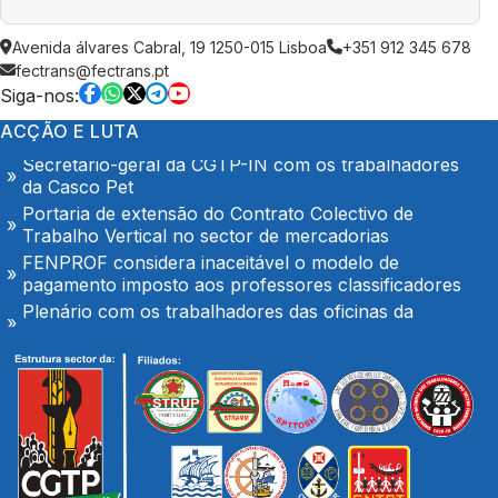
Tribunal Administrativo aceita Providência Cautelar
Avenida álvares Cabral, 19 1250-015 Lisboa
+351 912 345 678
do STML
fectrans@fectrans.pt
Pressão sobre docentes para alteração de férias é
Siga-nos:
inaceitável e exige intervenção da IGEC
O Hospital de Seia é nosso e é público!
ACÇÃO E LUTA
Secretário-geral da CGTP-IN com os trabalhadores
da Casco Pet
Portaria de extensão do Contrato Colectivo de
Trabalho Vertical no sector de mercadorias
FENPROF considera inaceitável o modelo de
pagamento imposto aos professores classificadores
Plenário com os trabalhadores das oficinas da
TRANSDEV em Palmeiro
Docentes classificadores não podem ser obrigados a
alterar férias para suprir falhas do Ministério
No SNS mantém-se o garrote financeiro das
Unidades Locais de Saúde
Ministro das Finanças anuncia a possibilidade do
aumento de impostos ou congelamento de salários
para cumprir meta da NATO