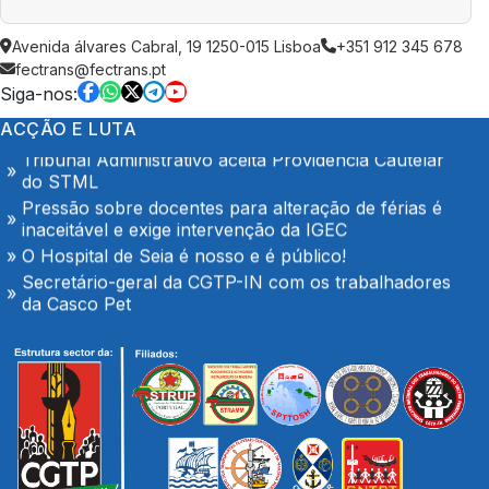
Trabalhadores da Super Bock conquistam aumento
Avenida álvares Cabral, 19 1250-015 Lisboa
+351 912 345 678
salarial
fectrans@fectrans.pt
Enfermeiros do Montepio Rainha Dona Leonor
Siga-nos:
(Caldas da Rainha), em Greve
Algarve em luta no dia 7 de Agosto
ACÇÃO E LUTA
Tribunal Administrativo aceita Providência Cautelar
do STML
Pressão sobre docentes para alteração de férias é
inaceitável e exige intervenção da IGEC
O Hospital de Seia é nosso e é público!
Secretário-geral da CGTP-IN com os trabalhadores
da Casco Pet
Portaria de extensão do Contrato Colectivo de
Trabalho Vertical no sector de mercadorias
FENPROF considera inaceitável o modelo de
pagamento imposto aos professores classificadores
Plenário com os trabalhadores das oficinas da
TRANSDEV em Palmeiro
Trabalhadores da Super Bock conquistam aumento
salarial