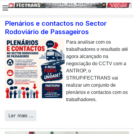
Plenários e contactos no Sector
Rodoviário de Passageiros
E não posso […] deixar de
dar uma nota de
Para analisar com os
agradecimento aos
trabalhadores o resultado até
colaboradores da CP que,
agora alcançado na
todos os dias, enfrentam com
negociação do CCTV com a
sucesso os desafios
ANTROP, o
Call Centers
operacionais de manutenção
STRUP/FECTRANS vai
inerentes a uma frota tão
realizar um conjunto de
envelhecida.
plenários e contactos com os
trabalhadores.
Ler mais …