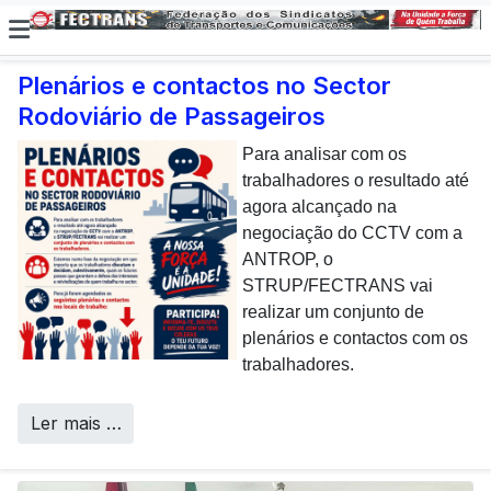
Plenários e contactos no Sector
Rodoviário de Passageiros
E não posso […] deixar de
dar uma nota de
Para analisar com os
agradecimento aos
trabalhadores o resultado até
colaboradores da CP que,
agora alcançado na
todos os dias, enfrentam com
negociação do CCTV com a
sucesso os desafios
ANTROP, o
Call Centers
operacionais de manutenção
STRUP/FECTRANS vai
inerentes a uma frota tão
realizar um conjunto de
envelhecida.
plenários e contactos com os
trabalhadores.
Ler mais …