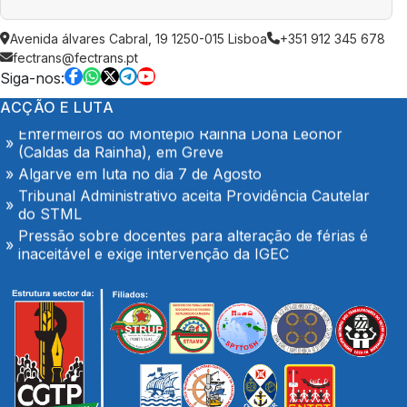
AGOSTO é também de denúncia pública e de
Avenida álvares Cabral, 19 1250-015 Lisboa
+351 912 345 678
exigência: mais profissionais de saúde, mais
fectrans@fectrans.pt
condições de trabalho e mais SNS
Siga-nos:
Trabalhadores da Super Bock conquistam aumento
salarial
ACÇÃO E LUTA
Enfermeiros do Montepio Rainha Dona Leonor
(Caldas da Rainha), em Greve
Algarve em luta no dia 7 de Agosto
Tribunal Administrativo aceita Providência Cautelar
do STML
Pressão sobre docentes para alteração de férias é
inaceitável e exige intervenção da IGEC
O Hospital de Seia é nosso e é público!
Secretário-geral da CGTP-IN com os trabalhadores
da Casco Pet
Portaria de extensão do Contrato Colectivo de
Trabalho Vertical no sector de mercadorias
FENPROF considera inaceitável o modelo de
pagamento imposto aos professores classificadores