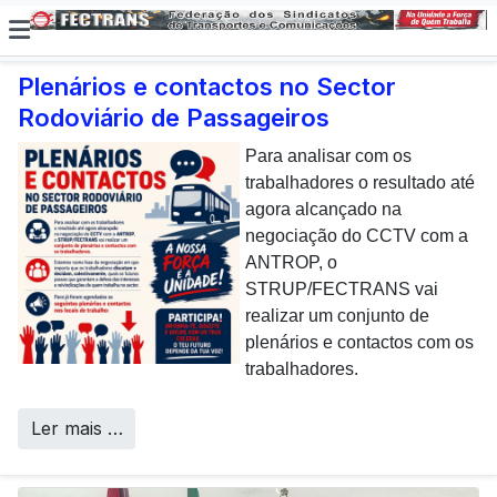
Plenários e contactos no Sector
Rodoviário de Passageiros
E não posso […] deixar de
dar uma nota de
Para analisar com os
agradecimento aos
trabalhadores o resultado até
colaboradores da CP que,
agora alcançado na
todos os dias, enfrentam com
negociação do CCTV com a
sucesso os desafios
ANTROP, o
Call Centers
operacionais de manutenção
STRUP/FECTRANS vai
inerentes a uma frota tão
realizar um conjunto de
envelhecida.
plenários e contactos com os
trabalhadores.
Ler mais …