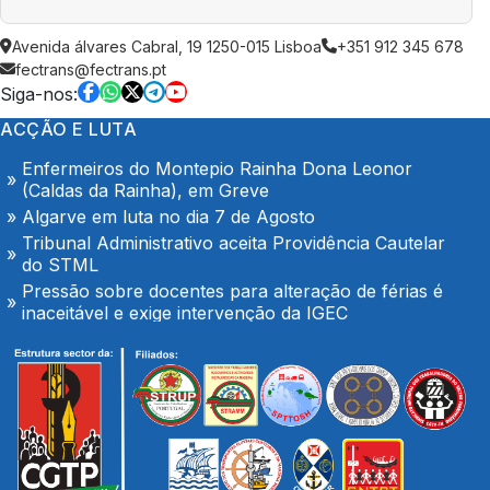
AGOSTO é também de denúncia pública e de
Avenida álvares Cabral, 19 1250-015 Lisboa
+351 912 345 678
exigência: mais profissionais de saúde, mais
fectrans@fectrans.pt
condições de trabalho e mais SNS
Siga-nos:
Trabalhadores da Super Bock conquistam aumento
ACÇÃO E LUTA
salarial
Enfermeiros do Montepio Rainha Dona Leonor
(Caldas da Rainha), em Greve
Algarve em luta no dia 7 de Agosto
Tribunal Administrativo aceita Providência Cautelar
do STML
Pressão sobre docentes para alteração de férias é
inaceitável e exige intervenção da IGEC
O Hospital de Seia é nosso e é público!
Secretário-geral da CGTP-IN com os trabalhadores
da Casco Pet
Portaria de extensão do Contrato Colectivo de
Trabalho Vertical no sector de mercadorias
FENPROF considera inaceitável o modelo de
pagamento imposto aos professores classificadores