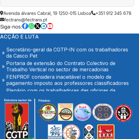
Tribunal Administrativo aceita Providência Cautelar
Avenida álvares Cabral, 19 1250-015 Lisboa
+351 912 345 678
do STML
fectrans@fectrans.pt
Pressão sobre docentes para alteração de férias é
Siga-nos:
inaceitável e exige intervenção da IGEC
ACÇÃO E LUTA
O Hospital de Seia é nosso e é público!
Secretário-geral da CGTP-IN com os trabalhadores
da Casco Pet
Portaria de extensão do Contrato Colectivo de
Trabalho Vertical no sector de mercadorias
FENPROF considera inaceitável o modelo de
pagamento imposto aos professores classificadores
Plenário com os trabalhadores das oficinas da
TRANSDEV em Palmeiro
Docentes classificadores não podem ser obrigados a
alterar férias para suprir falhas do Ministério
No SNS mantém-se o garrote financeiro das
Unidades Locais de Saúde
Ministro das Finanças anuncia a possibilidade do
aumento de impostos ou congelamento de salários