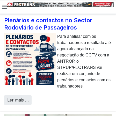
Plenários e contactos no Sector
Rodoviário de Passageiros
E não posso […] deixar de
dar uma nota de
Para analisar com os
agradecimento aos
trabalhadores o resultado até
colaboradores da CP que,
agora alcançado na
todos os dias, enfrentam com
negociação do CCTV com a
sucesso os desafios
ANTROP, o
Call Centers
operacionais de manutenção
STRUP/FECTRANS vai
inerentes a uma frota tão
realizar um conjunto de
envelhecida.
plenários e contactos com os
trabalhadores.
Ler mais …