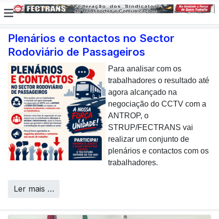
Plenários e contactos no Sector
Rodoviário de Passageiros
E não posso […] deixar de
dar uma nota de
Para analisar com os
agradecimento aos
trabalhadores o resultado até
colaboradores da CP que,
agora alcançado na
todos os dias, enfrentam com
negociação do CCTV com a
sucesso os desafios
ANTROP, o
Call Centers
operacionais de manutenção
STRUP/FECTRANS vai
inerentes a uma frota tão
realizar um conjunto de
envelhecida.
plenários e contactos com os
trabalhadores.
Ler mais …