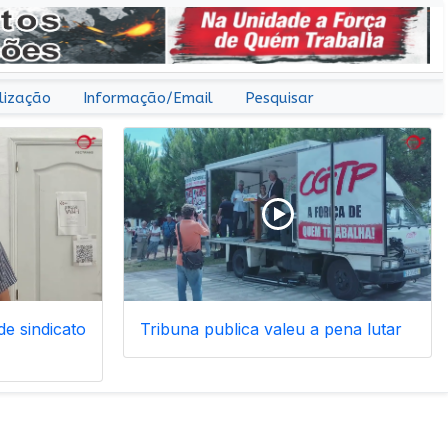
lização
Informação/Email
Pesquisar
e sindicato
Tribuna publica valeu a pena lutar