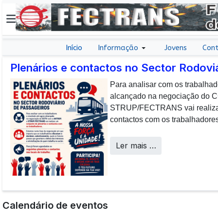
Início
Informação
Jovens
Cont
Plenários e contactos no Sector Rodovi
Para analisar com os trabalhad
E não posso […] deixar de da
alcançado na negociação do
aos colaboradores da CP que, 
STRUP/FECTRANS vai realizar 
sucesso os desafios operacion
contactos com os trabalhadores
a uma frota tão envelhecida.
Call Centers
Ler mais …
Calendário de eventos