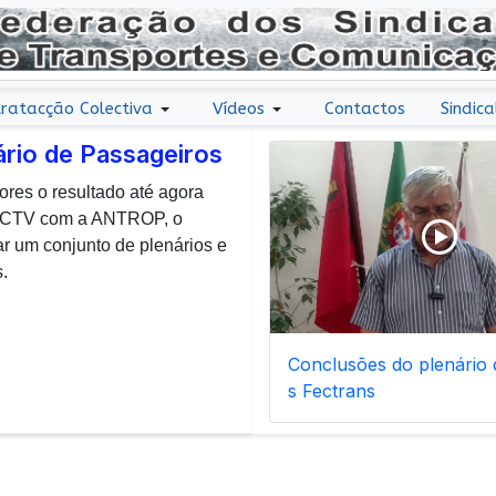
ratacção Colectiva
Vídeos
Contactos
Sindica
ário de Passageiros
ores o resultado até agora
r uma nota de agradecimento
 CCTV com a ANTROP, o
todos os dias, enfrentam com
um conjunto de plenários e
ais de manutenção inerentes
.
Conclusões do plenário d
s Fectrans