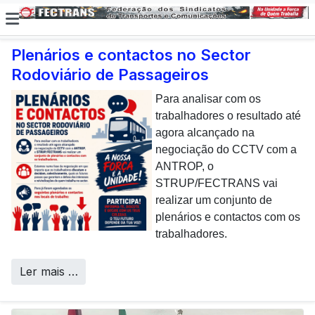
Plenários e contactos no Sector
Rodoviário de Passageiros
E não posso […] deixar de
dar uma nota de
Para analisar com os
agradecimento aos
trabalhadores o resultado até
colaboradores da CP que,
agora alcançado na
todos os dias, enfrentam com
negociação do CCTV com a
sucesso os desafios
ANTROP, o
Call Centers
operacionais de manutenção
STRUP/FECTRANS vai
inerentes a uma frota tão
realizar um conjunto de
envelhecida.
plenários e contactos com os
trabalhadores.
Ler mais …