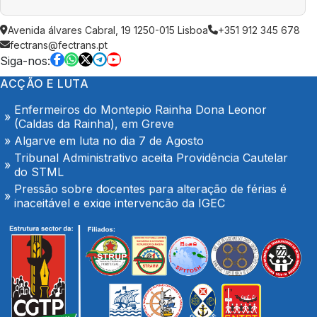
AGOSTO é também de denúncia pública e de
Avenida álvares Cabral, 19 1250-015 Lisboa
+351 912 345 678
exigência: mais profissionais de saúde, mais
fectrans@fectrans.pt
condições de trabalho e mais SNS
Siga-nos:
Trabalhadores da Super Bock conquistam aumento
ACÇÃO E LUTA
salarial
Enfermeiros do Montepio Rainha Dona Leonor
(Caldas da Rainha), em Greve
Algarve em luta no dia 7 de Agosto
Tribunal Administrativo aceita Providência Cautelar
do STML
Pressão sobre docentes para alteração de férias é
inaceitável e exige intervenção da IGEC
O Hospital de Seia é nosso e é público!
Secretário-geral da CGTP-IN com os trabalhadores
da Casco Pet
Portaria de extensão do Contrato Colectivo de
Trabalho Vertical no sector de mercadorias
FENPROF considera inaceitável o modelo de
pagamento imposto aos professores classificadores