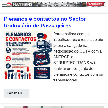
Plenários e contactos no Sector
Rodoviário de Passageiros
E não posso […] deixar de
dar uma nota de
Para analisar com os
agradecimento aos
trabalhadores o resultado até
colaboradores da CP que,
agora alcançado na
todos os dias, enfrentam com
negociação do CCTV com a
sucesso os desafios
ANTROP, o
Call Centers
operacionais de manutenção
STRUP/FECTRANS vai
inerentes a uma frota tão
realizar um conjunto de
envelhecida.
plenários e contactos com os
trabalhadores.
Ler mais …